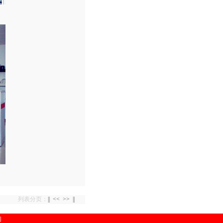
列表分页：
||
<<
>>
||
们