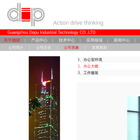
Action drive thinking
Guangzhou Dopu Industrial Technology CO.,LTD
关于德谱
|
产品中心
|
技术中心
|
应用领域
|
新闻中心
公司简介
|
公司文化
|
公司形象
|
发展规划
1、
办公室环境
2、
办公大楼
3、
工作服装